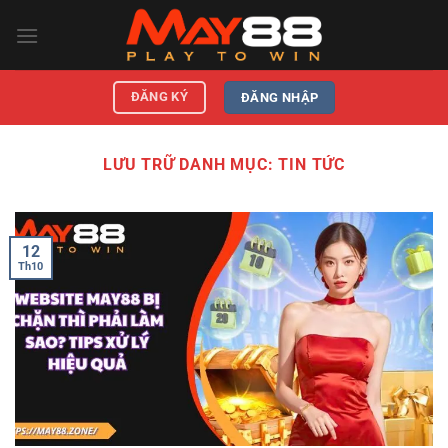
Chuyển
đến
nội
dung
ĐĂNG KÝ
ĐĂNG NHẬP
LƯU TRỮ DANH MỤC:
TIN TỨC
12
Th10