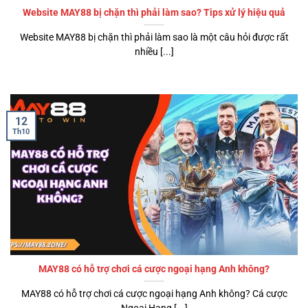
Website MAY88 bị chặn thì phải làm sao? Tips xử lý hiệu quả
Website MAY88 bị chặn thì phải làm sao là một câu hỏi được rất
nhiều [...]
12
Th10
MAY88 có hỗ trợ chơi cá cược ngoại hạng Anh không?
MAY88 có hỗ trợ chơi cá cược ngoại hạng Anh không? Cá cược
Ngoại Hạng [...]