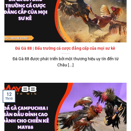
Đá Gà 88 | Đấu trường cá cược đẳng cấp của mọi sư kê
Đá Gà 88 được phát triển bởi một thương hiệu uy tín đến từ
Châu [...]
12
Th10