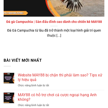
Đá gà Campuchia | Sàn đấu đỉnh cao dành cho chiến kê MAY88
Đá Gà Campuchia từ lâu đã trở thành một loại hình giải trí quen
thuộc [...]
BÀI VIẾT MỚI NHẤT
Website MAY88 bị chặn thì phải làm sao? Tips xử
lý hiệu quả
Chức năng bình luận bị tắt
ở
Website
MAY88
MAY88 có hỗ trợ chơi cá cược ngoại hạng Anh
bị
không?
chặn
Chức năng bình luận bị tắt
ở
thì