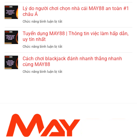
MAY88
phải
có
Lý do người chơi chọn nhà cái MAY88 an toàn #1
làm
hỗ
sao?
châu Á
trợ
Tips
Chức năng bình luận bị tắt
ở
chơi
xử
Lý
cá
lý
do
Tuyển dụng MAY88 | Thông tin việc làm hấp dẫn,
cược
hiệu
người
ngoại
uy tín nhất
quả
chơi
hạng
Chức năng bình luận bị tắt
ở
chọn
Anh
Tuyển
nhà
không?
dụng
Cách chơi blackjack đánh nhanh thắng nhanh
cái
MAY88
MAY88
cùng MAY88
|
an
Chức năng bình luận bị tắt
ở
Thông
toàn
Cách
tin
#1
chơi
việc
châu
blackjack
làm
Á
đánh
hấp
nhanh
dẫn,
thắng
uy
nhanh
tín
cùng
nhất
MAY88