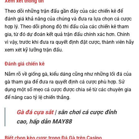
Xem xét thông tin
Theo dõi những trận đấu gần đây của các chiến kê để
đánh giá khả năng của chúng và đưa ra lựa chọn cá cược
hợp lý. Theo dõi phong độ thi đấu của các chiến kê tham
gia, từ đó dự đoán kết quả trận đấu chính xác hơn. Chính
vì vậy, trước khi đưa ra quyết định đặt cược, thành viên hãy
xem xét kỹ lưỡng trận đấu.
Đánh giá chiến kê
Nắm rõ về giống gà, kiểu dáng cũng như những lối đá của
gà tham gia để đưa ra quyết định cá cược phù hợp. Sử
dụng một số mẹo cá cược được chia sẻ từ các chuyên gia
để nâng cao tỷ lệ chiến thắng.
Gà đá cựa sắt
| sân chơi cá cược đỉnh
cao, hấp dẫn MAY88
Biết chọn kèo cược trong Đá Gà trên Casino