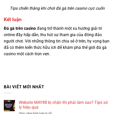
Tips chiến thắng khi chơi đá gà trên casino cực cuốn
Kết luận
Đá gà trên casino
đang trở thành một xu hướng giải trí
online đầy hấp dẫn, thu hút sự tham gia của đông đảo
người chơi. Với những thông tin chia sẻ ở trên, hy vọng bạn
đã có thêm kiến thức hữu ích để khám phá thế giới đá gà
casino một cách trọn vẹn.
BÀI VIẾT MỚI NHẤT
Website MAY88 bị chặn thì phải làm sao? Tips xử
lý hiệu quả
Chức năng bình luận bị tắt
ở