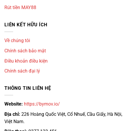
Rút tiền MAY88
LIÊN KẾT HỮU ÍCH
Về chúng tôi
Chính sách bảo mật
Điều khoản điều kiện
Chính sách đại lý
THÔNG TIN LIÊN HỆ
Website:
https://bymov.io/
Địa chỉ:
226 Hoàng Quốc Việt, Cổ Nhuế, Cầu Giấy, Hà Nội,
Việt Nam.