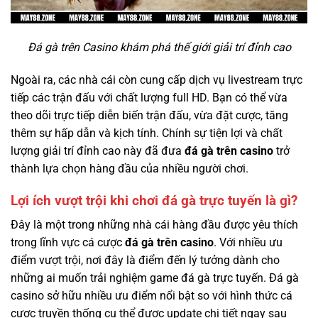
Đá gà trên Casino khám phá thế giới giải trí đỉnh cao
Ngoài ra, các nhà cái còn cung cấp dịch vụ livestream trực
tiếp các trận đấu với chất lượng full HD. Bạn có thể vừa
theo dõi trực tiếp diễn biến trận đấu, vừa đặt cược, tăng
thêm sự hấp dẫn và kịch tính. Chính sự tiện lợi và chất
lượng giải trí đỉnh cao này đã đưa
đá gà trên casino
trở
thành lựa chọn hàng đầu của nhiều người chơi.
Lợi ích vượt trội khi chơi đá gà trực tuyến là gì?
Đây là một trong những nhà cái hàng đầu được yêu thích
trong lĩnh vực cá cược
đá gà trên casino
. Với nhiều ưu
điểm vượt trội, nơi đây là điểm đến lý tưởng dành cho
những ai muốn trải nghiệm game đá gà trực tuyến. Đá gà
casino sở hữu nhiều ưu điểm nổi bật so với hình thức cá
cược truyền thống cụ thể được update chi tiết ngay sau