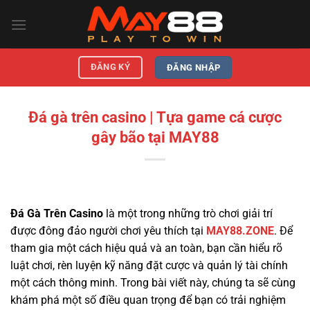
Chuyển
đến
nội
dung
ĐĂNG KÝ
ĐĂNG NHẬP
Đá gà trên casino | Tựa game cá cược
gây bão tại MAY88
Đá Gà Trên Casino
là một trong những trò chơi giải trí
được đông đảo người chơi yêu thích tại
MAY88.ZONE
. Để
tham gia một cách hiệu quả và an toàn, bạn cần hiểu rõ
luật chơi, rèn luyện kỹ năng đặt cược và quản lý tài chính
một cách thông minh. Trong bài viết này, chúng ta sẽ cùng
khám phá một số điều quan trọng để bạn có trải nghiệm