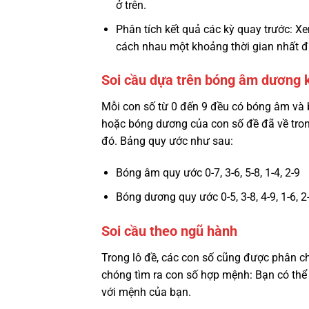
ở trên.
Phân tích kết quả các kỳ quay trước: Xe
cách nhau một khoảng thời gian nhất đ
Soi cầu dựa trên bóng âm dương k
Mỗi con số từ 0 đến 9 đều có bóng âm và
hoặc bóng dương của con số đề đã về tron
đó. Bảng quy ước như sau:
Bóng âm quy ước 0-7, 3-6, 5-8, 1-4, 2-9
Bóng dương quy ước 0-5, 3-8, 4-9, 1-6, 2
Soi cầu theo ngũ hành
Trong lô đề, các con số cũng được phân c
chóng tìm ra con số hợp mệnh: Bạn có thể
với mệnh của bạn.