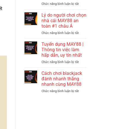
Chức năng bình luận bị tắt
ở
phải
ết
MAY88
làm
có
sao?
Lý do người chơi chọn
hỗ
Tips
nhà cái MAY88 an
trợ
xử
toàn #1 châu Á
chơi
lý
Chức năng bình luận bị tắt
ở
cá
hiệu
Lý
cược
quả
do
ngoại
Tuyển dụng MAY88 |
người
hạng
Thông tin việc làm
chơi
Anh
hấp dẫn, uy tín nhất
chọn
không?
Chức năng bình luận bị tắt
ở
nhà
Tuyển
cái
dụng
MAY88
Cách chơi blackjack
MAY88
an
đánh nhanh thắng
|
toàn
nhanh cùng MAY88
Thông
#1
Chức năng bình luận bị tắt
ở
tin
châu
Cách
việc
Á
chơi
làm
blackjack
hấp
đánh
dẫn,
nhanh
uy
thắng
tín
nhanh
nhất