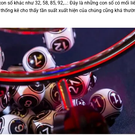
on số khác như 32, 58, 85, 92,…: Đây là những con số có mối li
 thống kê cho thấy tần suất xuất hiện của chúng cũng khá thườ