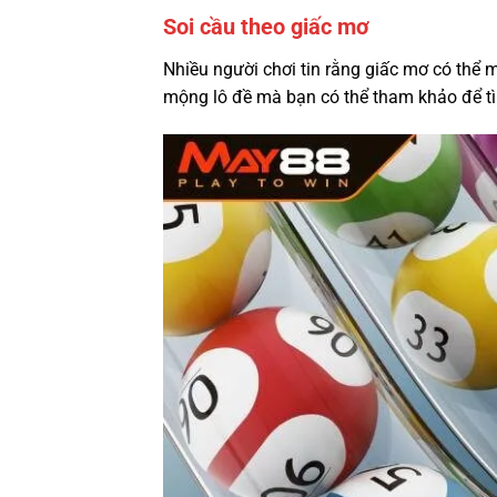
Soi cầu theo giấc mơ
Nhiều người chơi tin rằng giấc mơ có thể
mộng lô đề mà bạn có thể tham khảo để tì