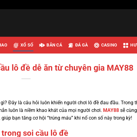
HAO
XỔ SỐ
BẮN CÁ
ĐÁ GÀ
CASINO
HƯ
 cầu lô đề dễ ăn từ chuyên gia MAY88
gì? Đây là câu hỏi luôn khiến người chơi lô đề đau đầu. Trong t
 mắn luôn là niềm khao khát của mọi người chơi.
MAY88
sẽ cùng
 giúp bạn tăng cơ hội “trúng máu” khi nổ con số này trong kỳ!
 trong soi cầu lô đề