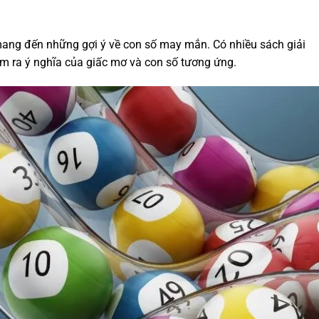
 mang đến những gợi ý về con số may mắn. Có nhiều sách giải
m ra ý nghĩa của giấc mơ và con số tương ứng.