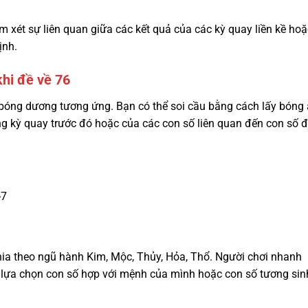
m xét sự liên quan giữa các kết quả của các kỳ quay liền kề hoặ
ịnh.
hi đề về 76
 bóng dương tương ứng. Bạn có thể soi cầu bằng cách lấy bóng
g kỳ quay trước đó hoặc của các con số liên quan đến con số 
-7
hia theo ngũ hành Kim, Mộc, Thủy, Hỏa, Thổ. Người chơi nhanh
 lựa chọn con số hợp với mệnh của mình hoặc con số tương sin