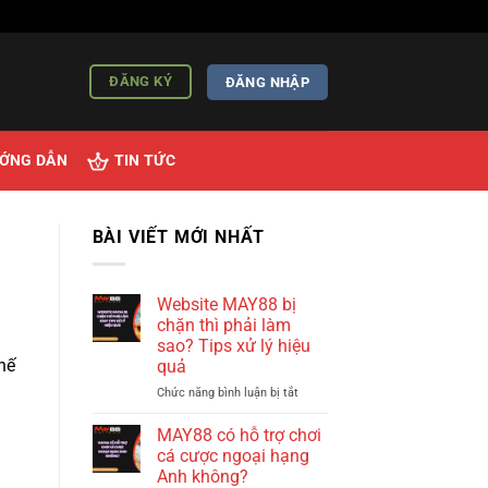
ĐĂNG KÝ
ĐĂNG NHẬP
ỚNG DẪN
TIN TỨC
BÀI VIẾT MỚI NHẤT
Website MAY88 bị
chặn thì phải làm
sao? Tips xử lý hiệu
hế
quả
Chức năng bình luận bị tắt
ở
Website
MAY88
MAY88 có hỗ trợ chơi
bị
cá cược ngoại hạng
chặn
Anh không?
thì