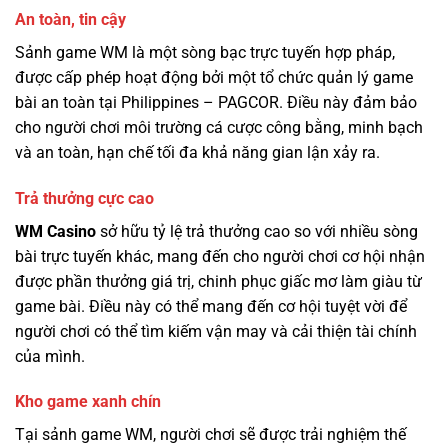
An toàn, tin cậy
Sảnh game WM là một sòng bạc trực tuyến hợp pháp,
được cấp phép hoạt động bởi một tổ chức quản lý game
bài an toàn tại Philippines – PAGCOR. Điều này đảm bảo
cho người chơi môi trường cá cược công bằng, minh bạch
và an toàn, hạn chế tối đa khả năng gian lận xảy ra.
Trả thưởng cực cao
WM Casino
sở hữu tỷ lệ trả thưởng cao so với nhiều sòng
bài trực tuyến khác, mang đến cho người chơi cơ hội nhận
được phần thưởng giá trị, chinh phục giấc mơ làm giàu từ
game bài. Điều này có thể mang đến cơ hội tuyệt vời để
người chơi có thể tìm kiếm vận may và cải thiện tài chính
của mình.
Kho game xanh chín
Tại sảnh game WM, người chơi sẽ được trải nghiệm thế