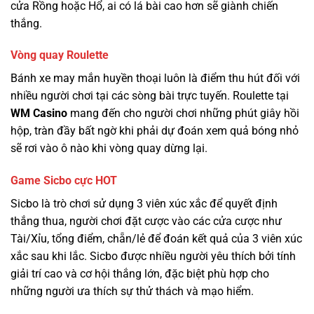
cửa Rồng hoặc Hổ, ai có lá bài cao hơn sẽ giành chiến
thắng.
Vòng quay Roulette
Bánh xe may mắn huyền thoại luôn là điểm thu hút đối với
nhiều người chơi tại các sòng bài trực tuyến. Roulette tại
WM Casino
mang đến cho người chơi những phút giây hồi
hộp, tràn đầy bất ngờ khi phải dự đoán xem quả bóng nhỏ
sẽ rơi vào ô nào khi vòng quay dừng lại.
Game Sicbo cực HOT
Sicbo là trò chơi sử dụng 3 viên xúc xắc để quyết định
thắng thua, người chơi đặt cược vào các cửa cược như
Tài/Xỉu, tổng điểm, chẵn/lẻ để đoán kết quả của 3 viên xúc
xắc sau khi lắc. Sicbo được nhiều người yêu thích bởi tính
giải trí cao và cơ hội thắng lớn, đặc biệt phù hợp cho
những người ưa thích sự thử thách và mạo hiểm.