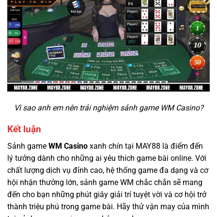
Vì sao anh em nên trải nghiệm sảnh game WM Casino?
Kết luận
Sảnh game
WM Casino
xanh chín tại MAY88 là điểm đến
lý tưởng dành cho những ai yêu thích game bài online. Với
chất lượng dịch vụ đỉnh cao, hệ thống game đa dạng và cơ
hội nhận thưởng lớn, sảnh game WM chắc chắn sẽ mang
đến cho bạn những phút giây giải trí tuyệt vời và cơ hội trở
thành triệu phú trong game bài. Hãy thử vận may của mình