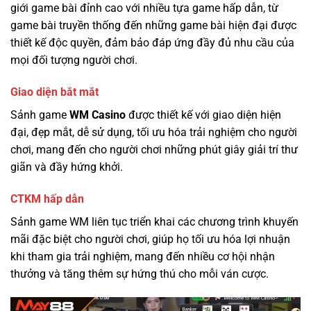
giới game bài đỉnh cao với nhiều tựa game hấp dẫn, từ
game bài truyền thống đến những game bài hiện đại được
thiết kế độc quyền, đảm bảo đáp ứng đầy đủ nhu cầu của
mọi đối tượng người chơi.
Giao diện bắt mắt
Sảnh game
WM Casino
được thiết kế với giao diện hiện
đại, đẹp mắt, dễ sử dụng, tối ưu hóa trải nghiệm cho người
chơi, mang đến cho người chơi những phút giây giải trí thư
giãn và đầy hứng khởi.
CTKM hấp dẫn
Sảnh game WM liên tục triển khai các chương trình khuyến
mãi đặc biệt cho người chơi, giúp họ tối ưu hóa lợi nhuận
khi tham gia trải nghiệm, mang đến nhiều cơ hội nhận
thưởng và tăng thêm sự hứng thú cho mỗi ván cược.